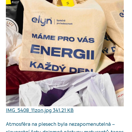
IMG_5408_11zon.jpg 341.21 KB
Atmosféra na plesech byla nezapomenutelná –
slavnostní šaty, dojemné nástupy maturantů, tanec