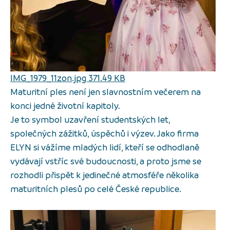
IMG_1979_11zon.jpg 371.49 KB
Maturitní ples není jen slavnostním večerem na
konci jedné životní kapitoly.
Je to symbol uzavření studentských let,
společných zážitků, úspěchů i výzev. Jako firma
ELYN si vážíme mladých lidí, kteří se odhodlaně
vydávají vstříc své budoucnosti, a proto jsme se
rozhodli přispět k jedinečné atmosféře několika
maturitních plesů po celé České republice.