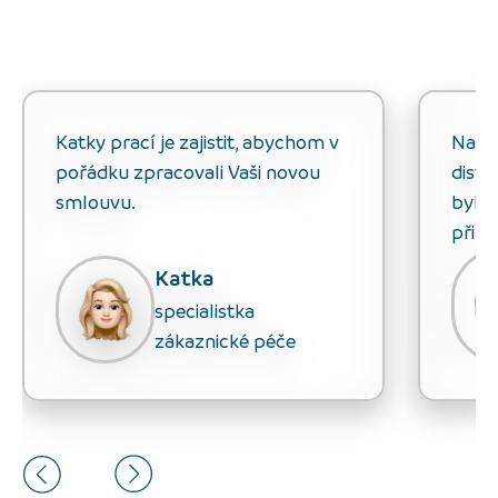
Katky prací je zajistit, abychom v
Natál
pořádku zpracovali Vaši novou
distr
smlouvu.
bylo
připo
Katka
specialistka
zákaznické péče