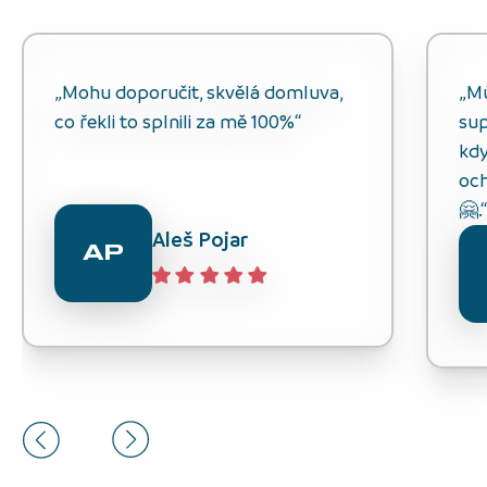
„Mohu doporučit, skvělá domluva,
„M
co řekli to splnili za mě 100%“
sup
kdy
och
🤗.
Aleš Pojar
AP