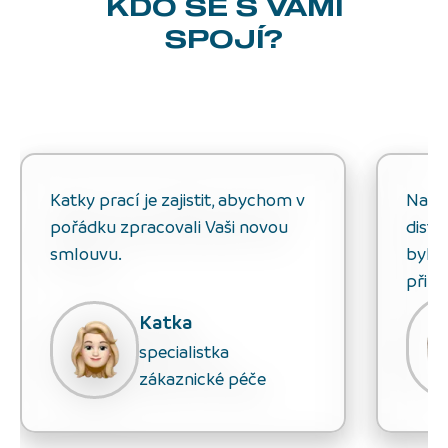
KDO SE S VÁMI
SPOJÍ?
Katky prací je zajistit, abychom v
Natál
pořádku zpracovali Vaši novou
distr
smlouvu.
bylo
připo
Katka
specialistka
zákaznické péče