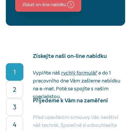
Získat on-line nabídku
Získejte naši on-line nabídku
1
Vyplňte náš
rychlý formulář
a do 1
pracovního dne Vám zašleme nabídku
2
na e-mail. Poté se spojíte s naším
specialistou.
Přijedeme k Vám na zaměření
3
Před uzavřením smlouvy Vás navštíví
4
náš technik. Společně si odsouhlasíte