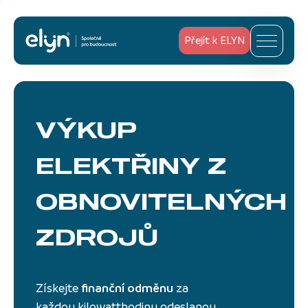
Přejít k ELYN
VÝKUP
ELEKTŘINY
Z
OBNOVITELNÝCH
ZDROJŮ
Získejte
finanční odměnu
za
každou kilowatthodinu odeslanou