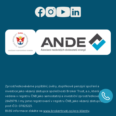
Zprostředkováváme pojištění, úvěry, doplňkové penzijní spoření a
investice jako vázaný zástupce společnosti Broker Trust, a.s., která je
vedena v registru ČNB jako samostatný a investiční zprostředkovatel IČO:
26439719. I my jsme registrovaní v registru ČNB, jako vázaný zástupce, a to
pod IČO: 07823223.
Bližší informace získáte na
www.brokertrust.cz/pro-klienty
.