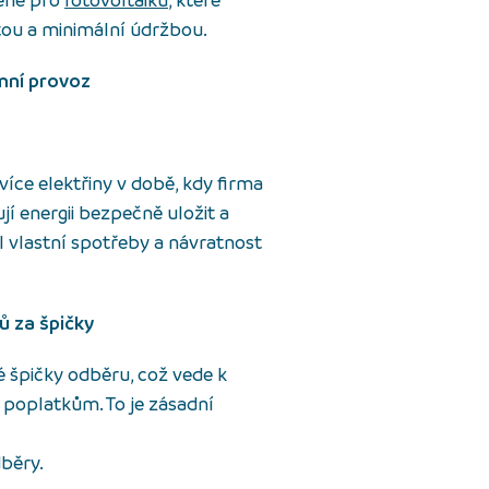
terie pro
fotovoltaiku
, které
itou a minimální údržbou.
emní provoz
více elektřiny v době, kdy firma
í energii bezpečně uložit a
íl vlastní spotřeby a návratnost
ů za špičky
 špičky odběru, což vede k
 poplatkům. To je zásadní
dběry.