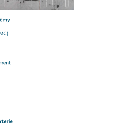
stémy
NMC)
ement
aterie