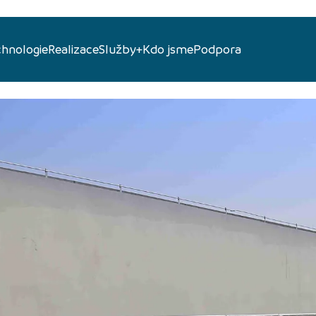
chnologie
Realizace
Služby+
Kdo jsme
Podpora