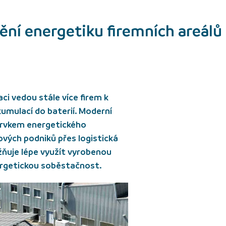
ění energetiku firemních areálů
ci vedou stále více firem k
umulací do baterií. Moderní
 prvkem energetického
ových podniků přes logistická
žňuje lépe využít vyrobenou
energetickou soběstačnost.