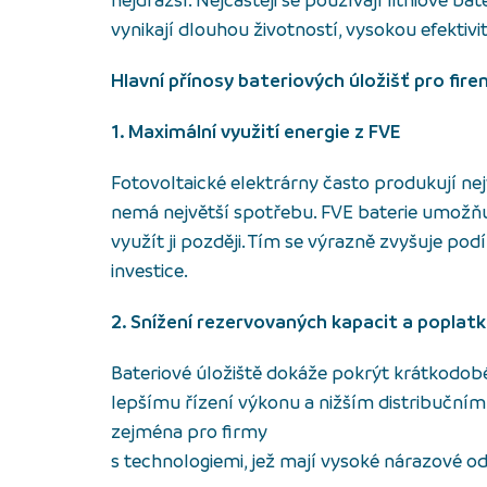
nejdražší. Nejčastěji se používají lithiové ba
vynikají dlouhou životností, vysokou efektiv
Hlavní přínosy bateriových úložišť pro fir
1. Maximální využití energie z FVE
Fotovoltaické elektrárny často produkují nej
nemá největší spotřebu. FVE baterie umožňuj
využít ji později. Tím se výrazně zvyšuje pod
investice.
2. Snížení rezervovaných kapacit a poplatk
Bateriové úložiště dokáže pokrýt krátkodobé
lepšímu řízení výkonu a nižším distribučním
zejména pro firmy
s technologiemi, jež mají vysoké nárazové o