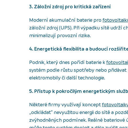
3. Záložní zdroj pro kritická zařízení
Moderní akumulační baterie pro
fotovoltaik
záložní zdroj (UPS). Při výpadku sítě udrží 
minimalizují provozní rizika.
4. Energetická flexibilita a budoucí rozšiřit
Podnik, který dnes pořídí baterie k
fotovolta
systém podle růstu spotřeby nebo přidávat n
elektromobily či další technologie.
5. Přístup k pokročilým energetickým slu
Některé firmy využívají koncept
fotovoltaik
„odkládat“ nevyužitou energii do sítě a později
zvýhodněných podmínek. Reálné bateriové ú
může tento systém doplnit a dále zvýšit nezáv