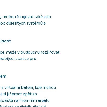
u
mohou fungovat také jako
chod důležitých systémů a
elnost
ice
, může v budoucnu rozšiřovat
abíjecí stanice pro
žbám
y
s virtuální baterií, kde mohou
 si ji čerpat zpět za
ložiště na firemním areálu
islost na distribuční síti.