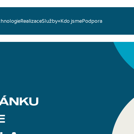
chnologie
Realizace
Služby+
Kdo jsme
Podpora
RÁNKU
E