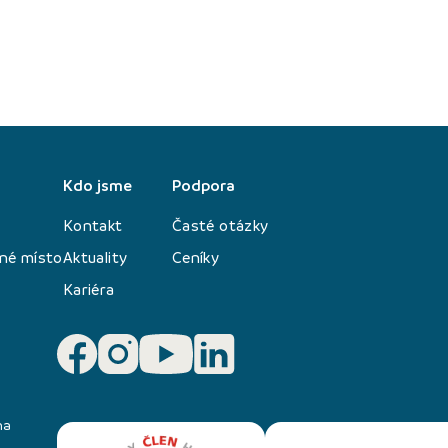
Kdo jsme
Podpora
Kontakt
Časté otázky
né místo
Aktuality
Ceníky
Kariéra
na