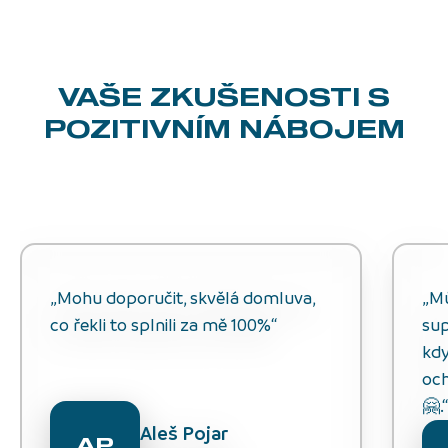
VAŠE ZKUŠENOSTI
S
POZITIVNÍM NÁBOJEM
„Mohu doporučit, skvělá domluva,
„M
co řekli to splnili za mě 100%“
sup
kdy
och
🤗.
Aleš Pojar
AP