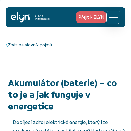
Přejít k ELYN
Zpět na slovník pojmů
Akumulátor (baterie) – co
to je a jak funguje v
energetice
Dobíjecí zdroj elektrické energie, který lze
opakovaně nabíjet a vybíjet, například používaný