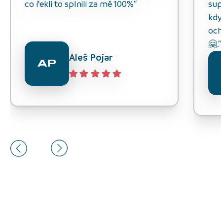
co řekli to splnili za mě 100%“
sup
kdy
och
🤗.
Aleš Pojar
AP