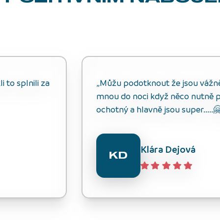
 to splnili za
„Můžu podotknout že jsou vážně s
mnou do noci když něco nutně p
ochotný a hlavně jsou super.....
Klára Dejová
KD