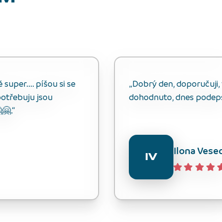
uper.... píšou si se
„Dobrý den, doporučuji, v
otřebuju jsou
dohodnuto, dnes podep
🤗.“
Ilona Vese
IV