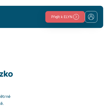
Přejít k ELYN
větrné
tě.