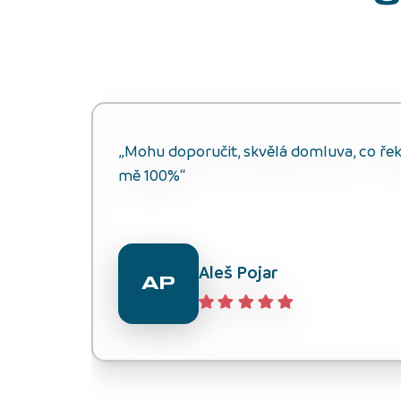
„Mohu doporučit, skvělá domluva, co řekli
mě 100%“
Aleš Pojar
AP