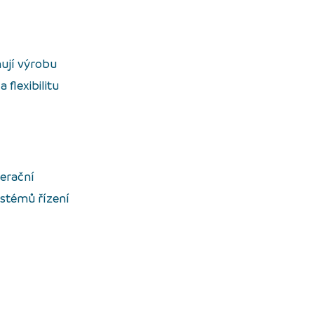
ují výrobu
 flexibilitu
nerační
ystémů řízení