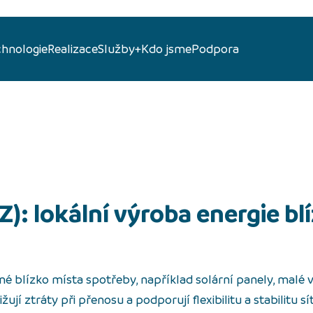
chnologie
Realizace
Služby+
Kdo jsme
Podpora
né blízko místa spotřeby, například solární panely, malé 
jí ztráty při přenosu a podporují flexibilitu a stabilitu sí