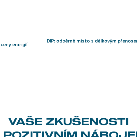
DIP: odběrné místo s dálkovým přenosem údajů o
 ceny energií
VAŠE ZKUŠENOSTI
 POZITIVNÍM NÁBOJ