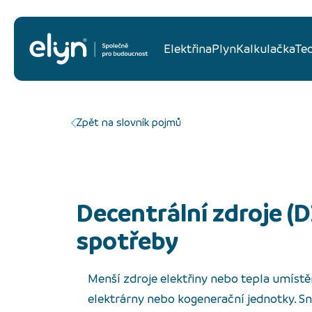
Elektřina
Plyn
Kalkulačka
Te
Zpět na slovník pojmů
Decentrální zdroje (DZ): lokální výroba energie blízko
spotřeby
Menší zdroje elektřiny nebo tepla umístě
elektrárny nebo kogenerační jednotky. Snižu