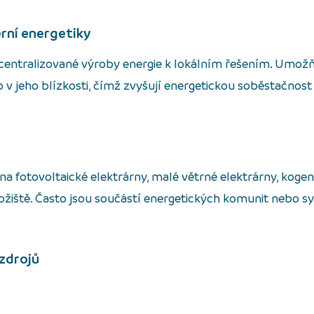
erní energetiky
 centralizované výroby energie k lokálním řešením. Umožň
v jeho blízkosti, čímž zvyšují energetickou soběstačnost a
na fotovoltaické elektrárny, malé větrné elektrárny, koge
ožiště. Často jsou součástí energetických komunit nebo s
zdrojů