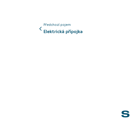
Předchozí pojem
elektrická přípojka
S