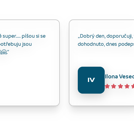
uper.... píšou si se
„Dobrý den, doporučuji, v
otřebuju jsou
dohodnuto, dnes podep
🤗.“
Ilona Vese
IV