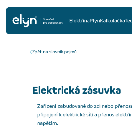
Elektřina
Plyn
Kalkulačka
Te
Zpět na slovník pojmů
elektrická zásuvka
Zařízení zabudované do zdi nebo přenosn
připojení k elektrické síti a přenos elektř
napětím.