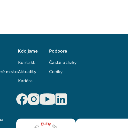
Kdo jsme
Podpora
Kontakt
Časté otázky
né místo
Aktuality
Ceníky
Kariéra
na