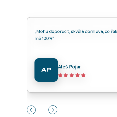
„Mohu doporučit, skvělá domluva, co řekli
mě 100%“
Aleš Pojar
AP