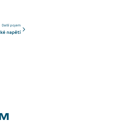
Další pojem
ické napětí
EM