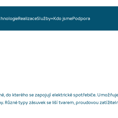
chnologie
Realizace
Služby+
Kdo jsme
Podpora
é, do kterého se zapojují elektrické spotřebiče. Umožňu
iny. Různé typy zásuvek se liší tvarem, proudovou zatížitel