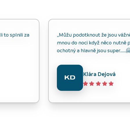
 to splnili za
„Můžu podotknout že jsou vážně s
mnou do noci když něco nutně p
ochotný a hlavně jsou super.....
Klára Dejová
KD