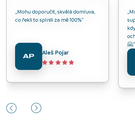
„Mohu doporučit, skvělá domluva,
„M
co řekli to splnili za mě 100%“
sup
kdy
och
🤗.
Aleš Pojar
AP