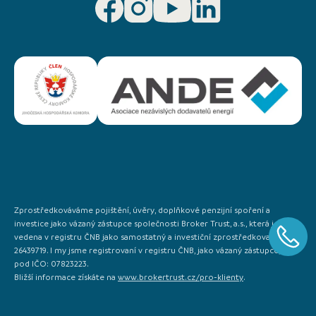
Zprostředkováváme pojištění, úvěry, doplňkové penzijní spoření a
investice jako vázaný zástupce společnosti Broker Trust, a.s., která je
vedena v registru ČNB jako samostatný a investiční zprostředkovatel IČO:
26439719. I my jsme registrovaní v registru ČNB, jako vázaný zástupce, a to
pod IČO: 07823223.
Bližší informace získáte na
www.brokertrust.cz/pro-klienty
.