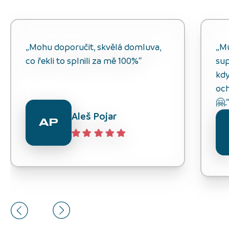
„Mohu doporučit, skvělá domluva,
„M
co řekli to splnili za mě 100%“
sup
kdy
och
🤗.
Aleš Pojar
AP