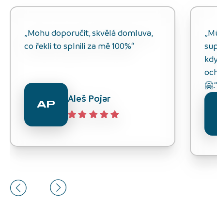
„Mohu doporučit, skvělá domluva,
„M
co řekli to splnili za mě 100%“
sup
kdy
och
🤗.
Aleš Pojar
AP