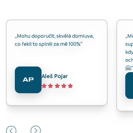
„Mohu doporučit, skvělá domluva,
„M
co řekli to splnili za mě 100%“
sup
kdy
och
🤗.
Aleš Pojar
AP