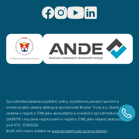
Zprostředkováváme pojištění, úvěry, doplňkové penzijní spoření a
investice jako vázaný zástupce společnosti Broker Trust, a.s., která je
vedena v registru ČNB jako samostatný a investiční zprostředkovatel IČO:
26439719. I my jsme registrovaní v registru ČNB, jako vázaný zástupce, a to
pod IČO: 07823223.
Bližší informace získáte na
www.brokertrust.cz/pro-klienty
.