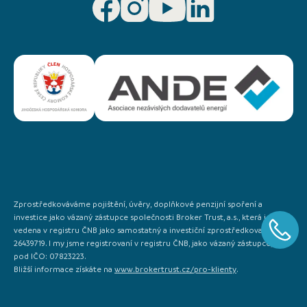
Zprostředkováváme pojištění, úvěry, doplňkové penzijní spoření a
investice jako vázaný zástupce společnosti Broker Trust, a.s., která je
vedena v registru ČNB jako samostatný a investiční zprostředkovatel IČO:
26439719. I my jsme registrovaní v registru ČNB, jako vázaný zástupce, a to
pod IČO: 07823223.
Bližší informace získáte na
www.brokertrust.cz/pro-klienty
.