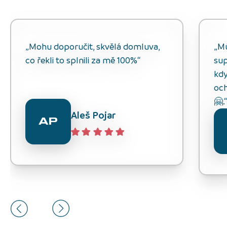
„Mohu doporučit, skvělá domluva,
„M
co řekli to splnili za mě 100%“
sup
kdy
och
🤗.
Aleš Pojar
AP