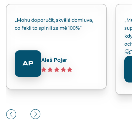
„Mohu doporučit, skvělá domluva,
„M
co řekli to splnili za mě 100%“
sup
kdy
och
🤗.
Aleš Pojar
AP