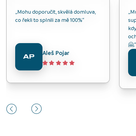
„Mohu doporučit, skvělá domluva,
„M
co řekli to splnili za mě 100%“
sup
kdy
och
🤗.
Aleš Pojar
AP