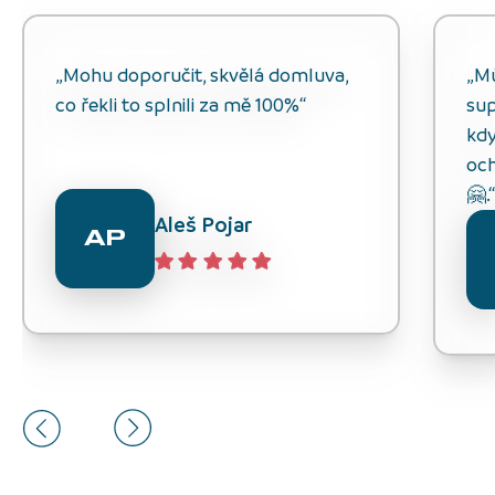
„Mohu doporučit, skvělá domluva,
„M
co řekli to splnili za mě 100%“
sup
kdy
och
🤗.
Aleš Pojar
AP