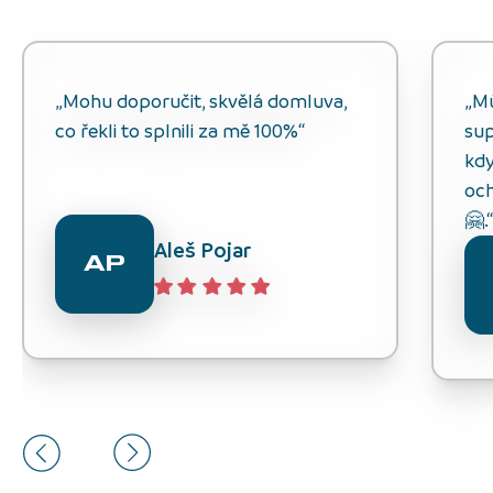
„Mohu doporučit, skvělá domluva,
„M
co řekli to splnili za mě 100%“
sup
kdy
och
🤗.
Aleš Pojar
AP