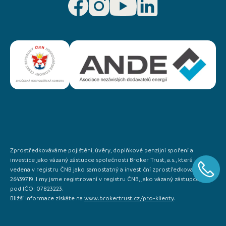
Zprostředkováváme pojištění, úvěry, doplňkové penzijní spoření a
investice jako vázaný zástupce společnosti Broker Trust, a.s., která je
vedena v registru ČNB jako samostatný a investiční zprostředkovatel IČO:
26439719. I my jsme registrovaní v registru ČNB, jako vázaný zástupce, a to
pod IČO: 07823223.
Bližší informace získáte na
www.brokertrust.cz/pro-klienty
.