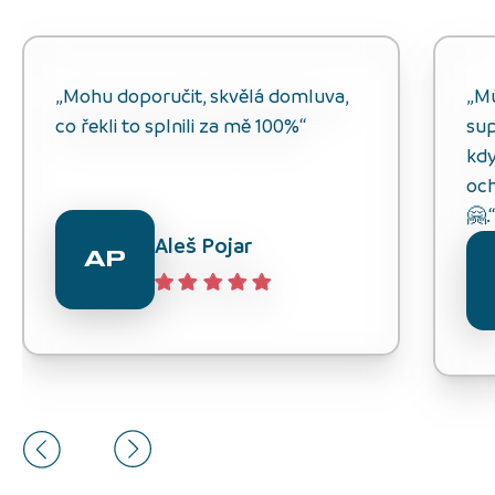
„Mohu doporučit, skvělá domluva,
„M
co řekli to splnili za mě 100%“
sup
kdy
och
🤗.
Aleš Pojar
AP