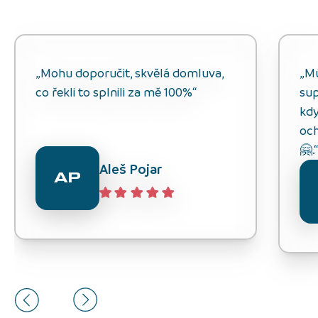
„Mohu doporučit, skvělá domluva,
„M
co řekli to splnili za mě 100%“
sup
kdy
och
🤗.
Aleš Pojar
AP