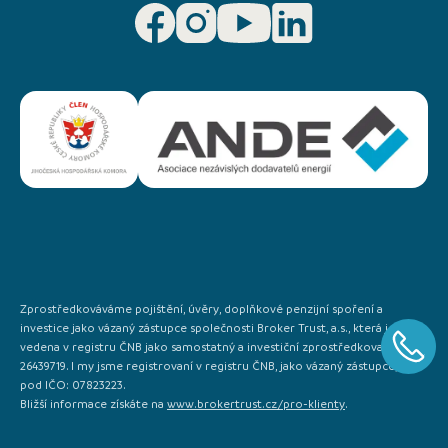
Zprostředkováváme pojištění, úvěry, doplňkové penzijní spoření a
investice jako vázaný zástupce společnosti Broker Trust, a.s., která je
vedena v registru ČNB jako samostatný a investiční zprostředkovatel IČO:
26439719. I my jsme registrovaní v registru ČNB, jako vázaný zástupce, a to
pod IČO: 07823223.
Bližší informace získáte na
www.brokertrust.cz/pro-klienty
.