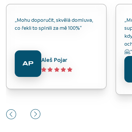
„Mohu doporučit, skvělá domluva,
„M
co řekli to splnili za mě 100%“
sup
kdy
och
🤗.
Aleš Pojar
AP