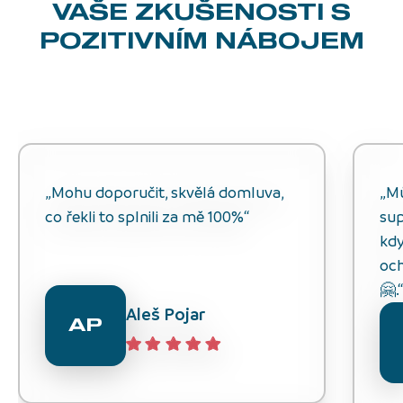
VAŠE ZKUŠENOSTI
S
POZITIVNÍM NÁBOJEM
„Mohu doporučit, skvělá domluva,
„M
co řekli to splnili za mě 100%“
sup
kdy
och
🤗.
Aleš Pojar
AP