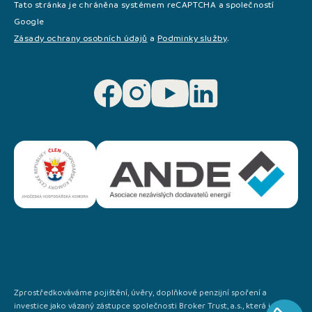
Tato stránka je chráněna systémem reCAPTCHA a společností
Google
Zásady ochrany osobních údajů
a
Podminky služby
.
Zprostředkováváme pojištění, úvěry, doplňkové penzijní spoření a
investice jako vázaný zástupce společnosti Broker Trust, a.s., která je