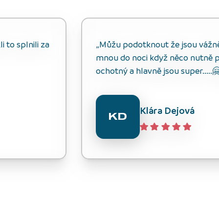
 to splnili za
„Můžu podotknout že jsou vážně s
mnou do noci když něco nutně p
ochotný a hlavně jsou super.....
Klára Dejová
KD