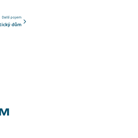
Další pojem
etický dům
EM