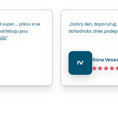
uper.... píšou si se
„Dobrý den, doporučuji, v
otřebuju jsou
dohodnuto, dnes podep
🤗.“
Ilona Vese
IV