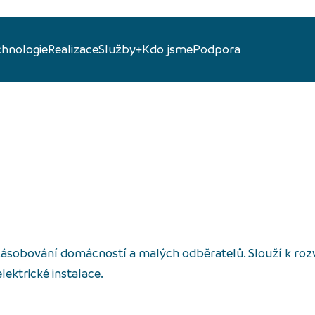
chnologie
Realizace
Služby+
Kdo jsme
Podpora
 zásobování domácností a malých odběratelů. Slouží k roz
lektrické instalace.