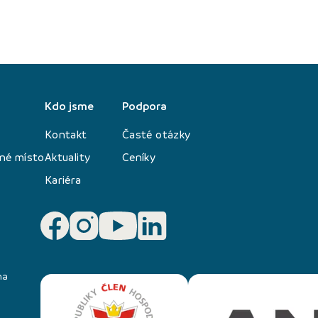
Kdo jsme
Podpora
Kontakt
Časté otázky
né místo
Aktuality
Ceníky
Kariéra
na