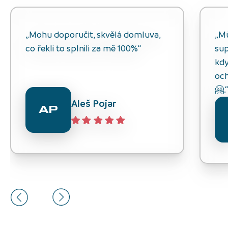
„Mohu doporučit, skvělá domluva,
„M
co řekli to splnili za mě 100%“
sup
kdy
och
🤗.
Aleš Pojar
AP