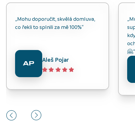
„Mohu doporučit, skvělá domluva,
„M
co řekli to splnili za mě 100%“
sup
kdy
och
🤗.
Aleš Pojar
AP