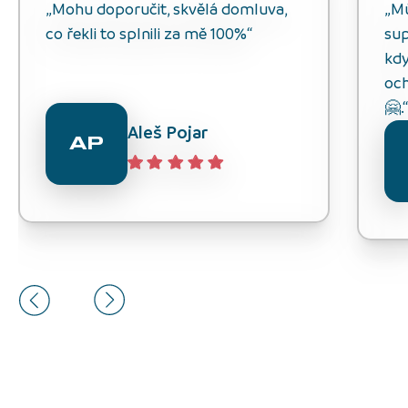
„Mohu doporučit, skvělá domluva,
„M
co řekli to splnili za mě 100%“
sup
kdy
och
🤗.
Aleš Pojar
AP