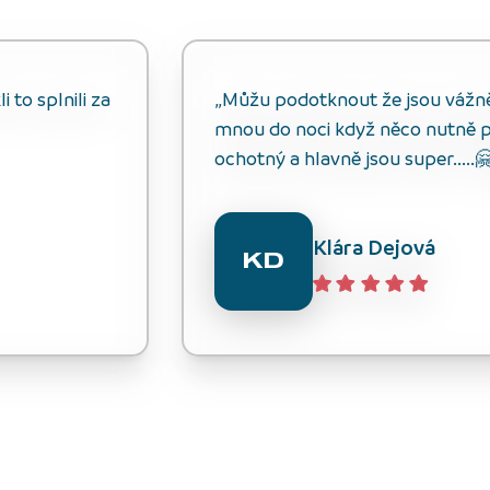
 to splnili za
„Můžu podotknout že jsou vážně s
mnou do noci když něco nutně p
ochotný a hlavně jsou super.....
Klára Dejová
KD