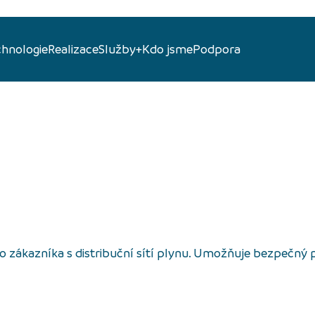
chnologie
Realizace
Služby+
Kdo jsme
Podpora
to zákazníka s distribuční sítí plynu. Umožňuje bezpečný 