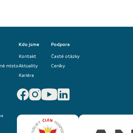
Kdo jsme
Podpora
Kontakt
Časté otázky
né místo
Aktuality
Ceníky
Kariéra
na