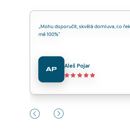
„Mohu doporučit, skvělá domluva, co řekli
mě 100%“
Aleš Pojar
AP