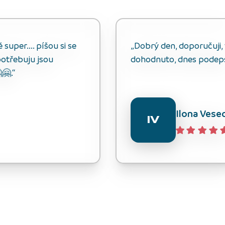
uper.... píšou si se
„Dobrý den, doporučuji, v
otřebuju jsou
dohodnuto, dnes podep
🤗.“
Ilona Vese
IV