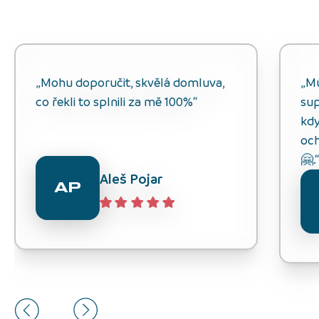
„Mohu doporučit, skvělá domluva,
„M
co řekli to splnili za mě 100%“
sup
kdy
och
🤗.
Aleš Pojar
AP