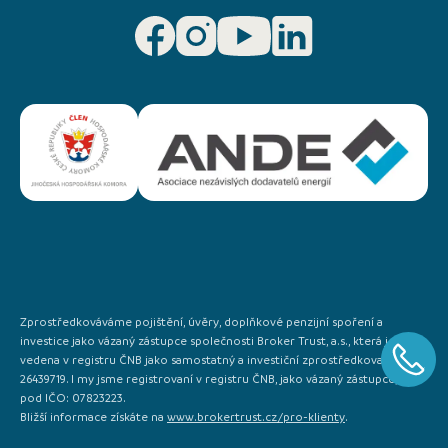
Zprostředkováváme pojištění, úvěry, doplňkové penzijní spoření a
investice jako vázaný zástupce společnosti Broker Trust, a.s., která je
vedena v registru ČNB jako samostatný a investiční zprostředkovatel IČO:
26439719. I my jsme registrovaní v registru ČNB, jako vázaný zástupce, a to
pod IČO: 07823223.
Bližší informace získáte na
www.brokertrust.cz/pro-klienty
.