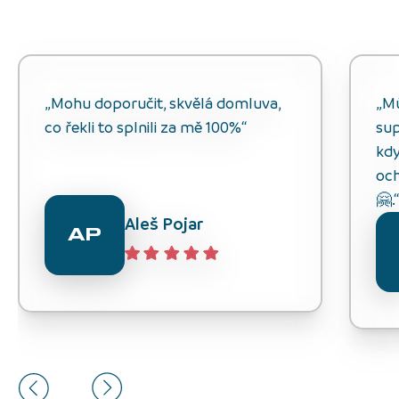
„Mohu doporučit, skvělá domluva,
„M
co řekli to splnili za mě 100%“
sup
kdy
och
🤗.
Aleš Pojar
AP