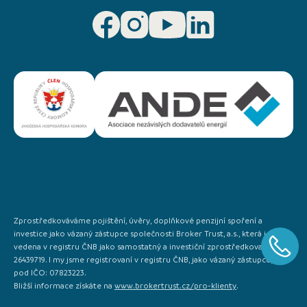
Zprostředkováváme pojištění, úvěry, doplňkové penzijní spoření a
investice jako vázaný zástupce společnosti Broker Trust, a.s., která je
vedena v registru ČNB jako samostatný a investiční zprostředkovatel IČO:
26439719. I my jsme registrovaní v registru ČNB, jako vázaný zástupce, a to
pod IČO: 07823223.
Bližší informace získáte na
www.brokertrust.cz/pro-klienty
.