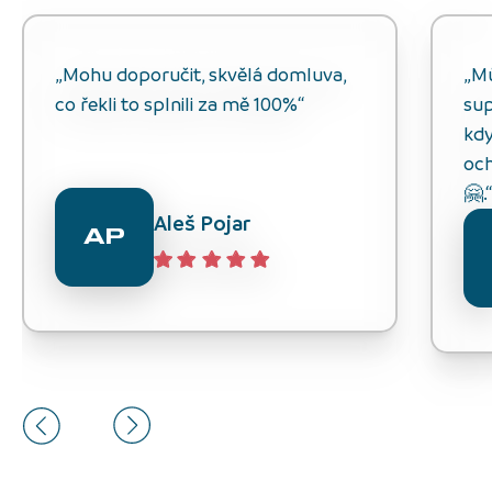
„Mohu doporučit, skvělá domluva,
„M
co řekli to splnili za mě 100%“
sup
kdy
och
🤗.
Aleš Pojar
AP