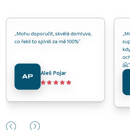
„Mohu doporučit, skvělá domluva,
„M
co řekli to splnili za mě 100%“
sup
kdy
och
🤗.
Aleš Pojar
AP