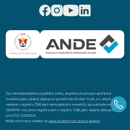
Zprostředkováváme pojištění, úvěry, doplňkové penzijní spoření a
investice jako vázaný zástupce společnosti Broker Trust, a.s., která je
vedena v registru ČNB jako samostatný a investiční zprostředkovatel IČO:
26439719. I my jsme registrovaní v registru ČNB, jako vázaný zástupce, a to
pod IČO: 07823223.
Bližší informace získáte na
www.brokertrust.cz/pro-klienty
.