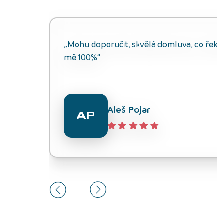
„Mohu doporučit, skvělá domluva, co řekli
mě 100%“
Aleš Pojar
AP