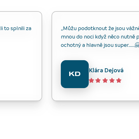
 to splnili za
„Můžu podotknout že jsou vážně s
mnou do noci když něco nutně p
ochotný a hlavně jsou super.....
Klára Dejová
KD