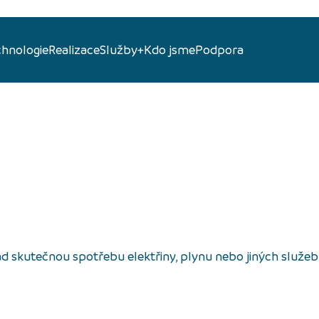
chnologie
Realizace
Služby+
Kdo jsme
Podpora
ad skutečnou spotřebu elektřiny, plynu nebo jiných služeb.