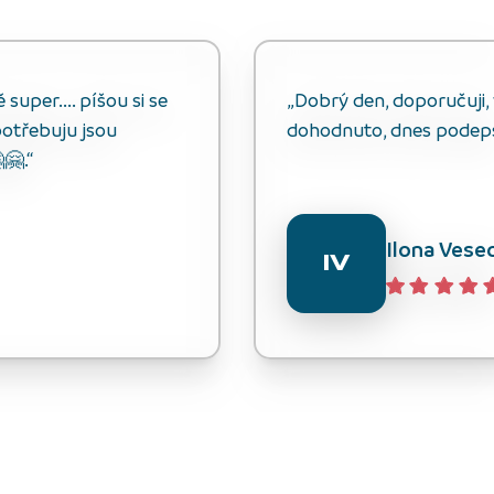
uper.... píšou si se
„Dobrý den, doporučuji, v
otřebuju jsou
dohodnuto, dnes podep
🤗.“
Ilona Vese
IV