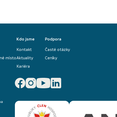
Kdo jsme
Podpora
Kontakt
Časté otázky
né místo
Aktuality
Ceníky
Kariéra
na