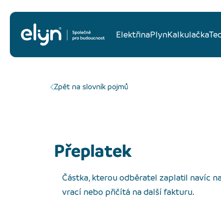
Elektřina
Plyn
Kalkulačka
Te
Zpět na slovník pojmů
Přeplatek
Částka, kterou odběratel zaplatil navíc n
vrací nebo přičítá na další fakturu.