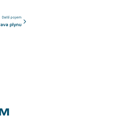
Další pojem
rava plynu
EM