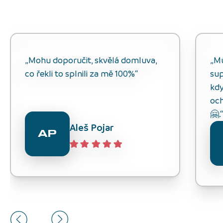
„Mohu doporučit, skvělá domluva,
„M
co řekli to splnili za mě 100%“
sup
kdy
och
🤗.
Aleš Pojar
AP