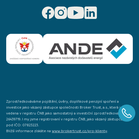
Zprostředkováváme pojištění, úvěry, doplňkové penzijní spoření a
investice jako vázaný zástupce společnosti Broker Trust, a.s., která je
vedena v registru ČNB jako samostatný a investiční zprostředkovatel IČO:
26439719. I my jsme registrovaní v registru ČNB, jako vázaný zástupce, a to
pod IČO: 07823223.
Bližší informace získáte na
www.brokertrust.cz/pro-klienty
.