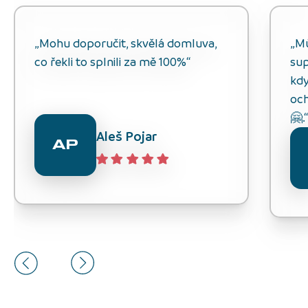
„Mohu doporučit, skvělá domluva,
„M
co řekli to splnili za mě 100%“
sup
kdy
och
🤗.
Aleš Pojar
AP