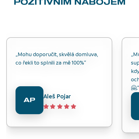
POZITIVNÍM NÁBOJEM
„Mohu doporučit, skvělá domluva,
„M
co řekli to splnili za mě 100%“
sup
kdy
och
🤗.
Aleš Pojar
AP