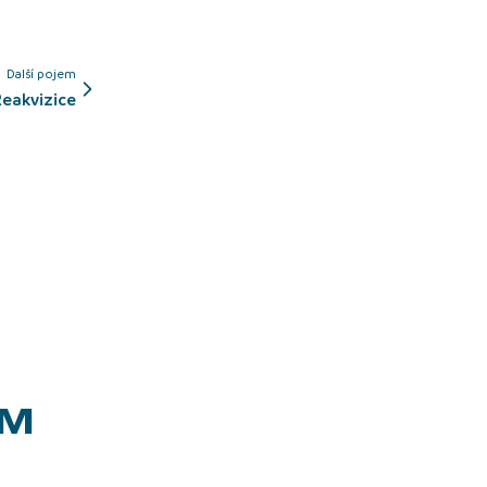
Další pojem
Reakvizice
EM