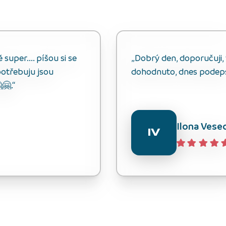
uper.... píšou si se
„Dobrý den, doporučuji, v
otřebuju jsou
dohodnuto, dnes podep
🤗.“
Ilona Vese
IV