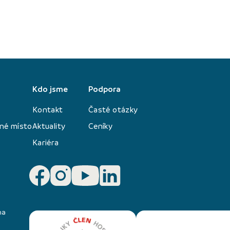
Kdo jsme
Podpora
Kontakt
Časté otázky
né místo
Aktuality
Ceníky
Kariéra
na