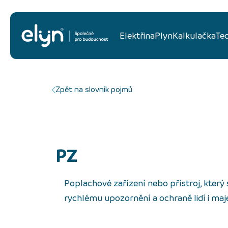
Elektřina
Plyn
Kalkulačka
Te
Zpět na slovník pojmů
PZ
Poplachové zařízení nebo přístroj, který si
rychlému upozornění a ochraně lidí i maj