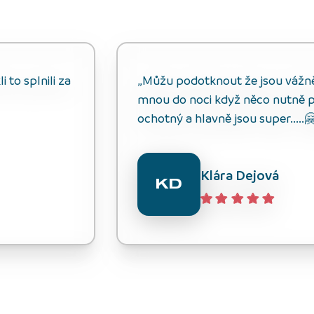
 to splnili za
„Můžu podotknout že jsou vážně s
mnou do noci když něco nutně p
ochotný a hlavně jsou super.....
Klára Dejová
KD