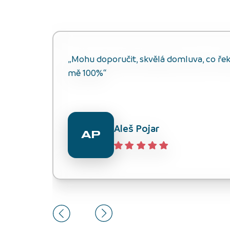
„Mohu doporučit, skvělá domluva, co řekli
mě 100%“
Aleš Pojar
AP