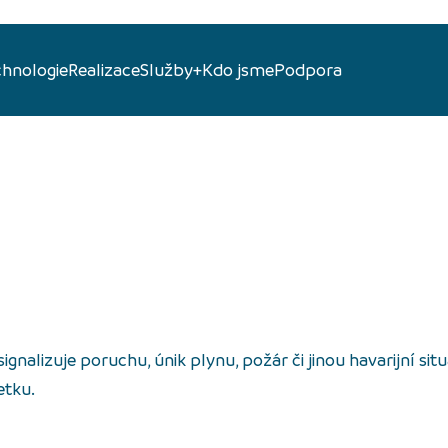
chnologie
Realizace
Služby+
Kdo jsme
Podpora
gnalizuje poruchu, únik plynu, požár či jinou havarijní situa
etku.