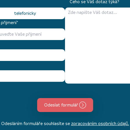
Čeho se Váš dotaz týká?
telefonicky
přijmení*
Odeslat formulář
Odesláním formuláře souhlasíte se
zpracováním osobních údajů.