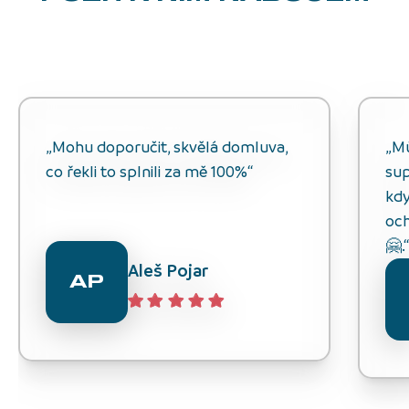
„Mohu doporučit, skvělá domluva,
„M
co řekli to splnili za mě 100%“
sup
kdy
och
🤗.
Aleš Pojar
AP