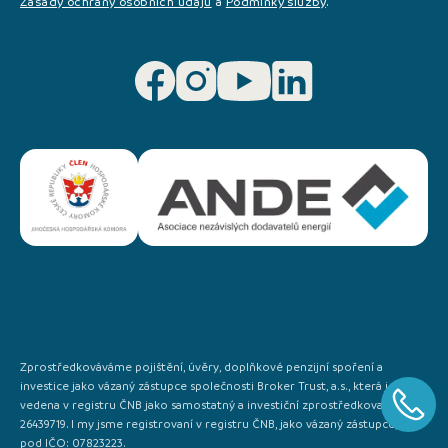
Zásady ochrany osobních údajů
a
Podminky služby
.
Zprostředkováváme pojištění, úvěry, doplňkové penzijní spoření a
investice jako vázaný zástupce společnosti Broker Trust, a.s., která je
vedena v registru ČNB jako samostatný a investiční zprostředkovatel IČO:
26439719. I my jsme registrovaní v registru ČNB, jako vázaný zástupce, a to
pod IČO: 07823223.