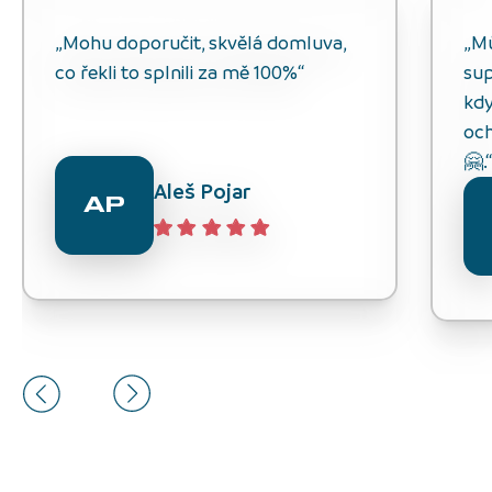
„Mohu doporučit, skvělá domluva,
„M
co řekli to splnili za mě 100%“
sup
kdy
och
🤗.
Aleš Pojar
AP