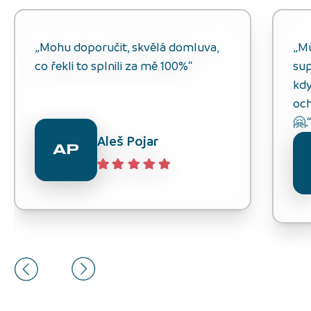
„Mohu doporučit, skvělá domluva,
„M
co řekli to splnili za mě 100%“
sup
kdy
och
🤗.
Aleš Pojar
AP