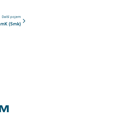
Další pojem
SmK (Smk)
EM