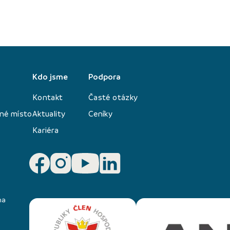
Kdo jsme
Podpora
Kontakt
Časté otázky
né místo
Aktuality
Ceníky
Kariéra
na