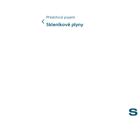
Předchozí pojem
skleníkové plyny
S