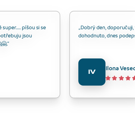
uper.... píšou si se
„Dobrý den, doporučuji, v
otřebuju jsou
dohodnuto, dnes podep
🤗.“
Ilona Vese
IV