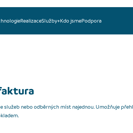
chnologie
Realizace
Služby+
Kdo jsme
Podpora
 faktura
íce služeb nebo odběrných míst najednou. Umožňuje přeh
okladem.