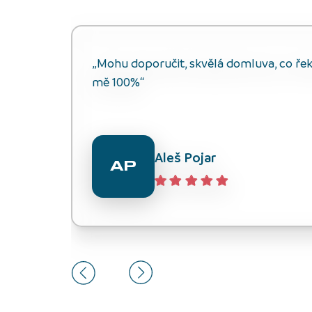
„Mohu doporučit, skvělá domluva, co řekli
mě 100%“
Aleš Pojar
AP