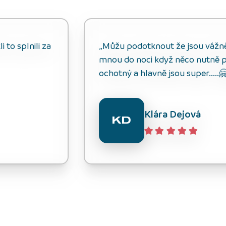
 to splnili za
„Můžu podotknout že jsou vážně s
mnou do noci když něco nutně p
ochotný a hlavně jsou super.....
Klára Dejová
KD