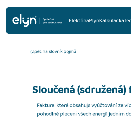
Elektřina
Plyn
Kalkulačka
Te
Zpět na slovník pojmů
Sloučená (sdružená)
Faktura, která obsahuje vyúčtování za v
pohodlné placení všech energií jedním d