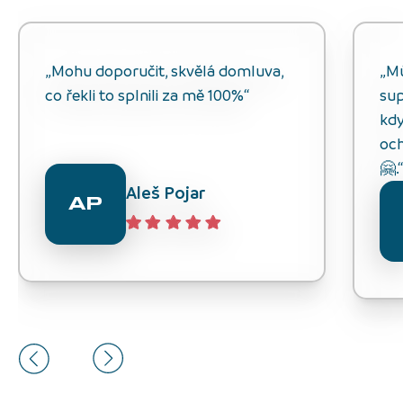
„Mohu doporučit, skvělá domluva,
„M
co řekli to splnili za mě 100%“
sup
kdy
och
🤗.
Aleš Pojar
AP