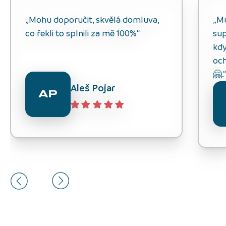
„Mohu doporučit, skvělá domluva,
„M
co řekli to splnili za mě 100%“
sup
kdy
och
🤗.
Aleš Pojar
AP