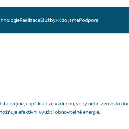
chnologie
Realizace
Služby+
Kdo jsme
Podpora
místa na jiné, například ze vzduchu, vody nebo země do do
ožňuje efektivní využití obnovitelné energie.