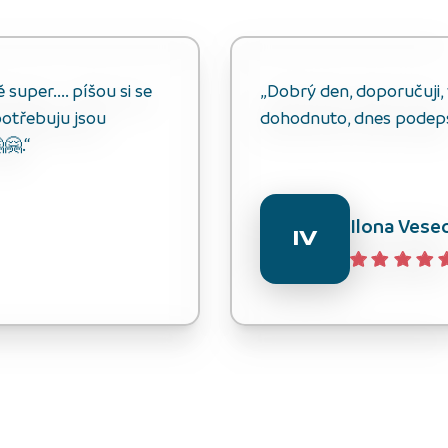
uper.... píšou si se
„Dobrý den, doporučuji, v
otřebuju jsou
dohodnuto, dnes podep
🤗.“
Ilona Vese
IV