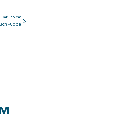
Další pojem
duch–voda
EM