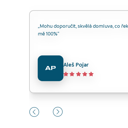
„Mohu doporučit, skvělá domluva, co řekli
mě 100%“
Aleš Pojar
AP