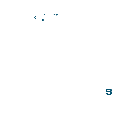
Předchozí pojem
TDD
S