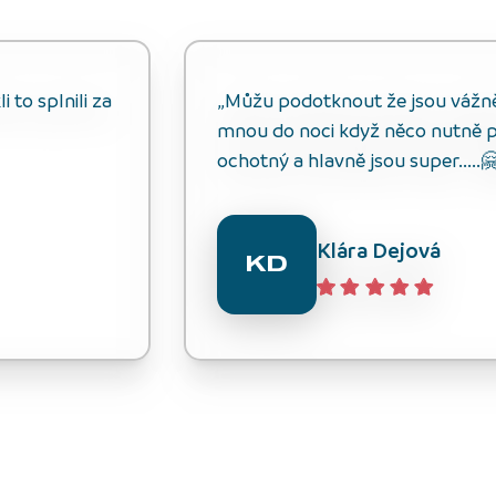
 to splnili za
„Můžu podotknout že jsou vážně s
mnou do noci když něco nutně p
ochotný a hlavně jsou super.....
Klára Dejová
KD