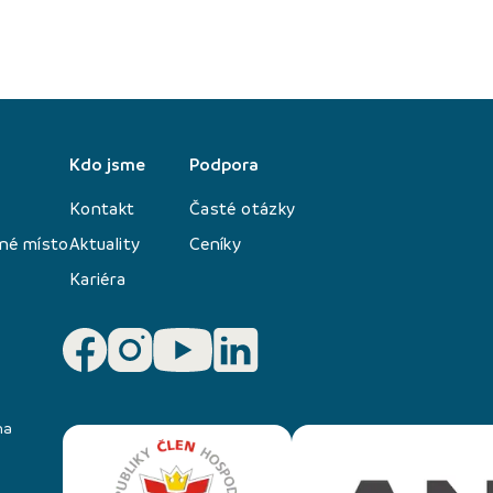
Kdo jsme
Podpora
Kontakt
Časté otázky
né místo
Aktuality
Ceníky
Kariéra
na