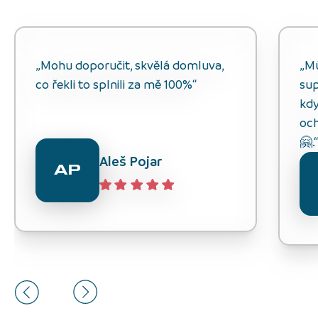
„Mohu doporučit, skvělá domluva,
„M
co řekli to splnili za mě 100%“
sup
kdy
och
🤗.
Aleš Pojar
AP