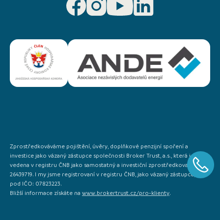
Zprostředkováváme pojištění, úvěry, doplňkové penzijní spoření a
investice jako vázaný zástupce společnosti Broker Trust, a.s., která je
vedena v registru ČNB jako samostatný a investiční zprostředkovatel IČO:
26439719. I my jsme registrovaní v registru ČNB, jako vázaný zástupce, a to
pod IČO: 07823223.
Bližší informace získáte na
www.brokertrust.cz/pro-klienty
.