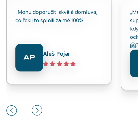
„Mohu doporučit, skvělá domluva,
„M
co řekli to splnili za mě 100%“
sup
kdy
och
🤗.
Aleš Pojar
AP