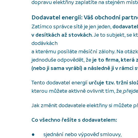
dopravu elektřiny zaplatíte na stejném míst
Dodavatel energií: Váš obchodní partne
Zatímco správce sítě je jen jeden,
dodavatelé
v desítkách až stovkách
. Je to subjekt, se
dodávkách
a kterému posíláte měsíční zálohy. Na otázku
jednoduše odpovědět, že
je to firma, která
(nebo ji sama vyrábí) a následně ji v rámci 
Tento dodavatel energií
určuje tzv. tržní sl
kterou můžete aktivně ovlivnit tím, že
přejde
Jak změnit dodavatele elektřiny si můžete p
Co všechno řešíte s dodavatelem:
● sjednání nebo výpověď smlouvy,