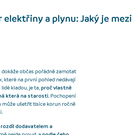
 elektřiny a plynu: Jaký je mezi
yn dokáže občas pořádně zamotat
ek, které na první pohled nedávají
lidé kladou, je ta,
proč vlastně
á která na starosti
. Pochopení
m může ušetřit tisíce korun ročně
í.
í rozdíl dodavatelem a
omě nejde proud, a
podle čeho