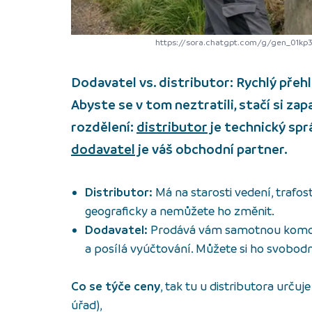
https://sora.chatgpt.com/g/gen_01kp
Dodavatel vs. distributor: Rychlý přehle
Abyste se v tom neztratili, stačí si 
rozdělení:
distributor
je technický spr
dodavatel
je váš obchodní partner
.
Distributor:
Má na starosti vedení, trafos
geograficky a nemůžete ho změnit.
Dodavatel:
Prodává vám samotnou komod
a posílá vyúčtování. Můžete si ho svobod
Co se týče ceny
, tak tu u distributora určuj
úřad),