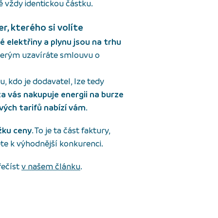
ě vždy identickou částku.
r, kterého si volíte
 elektřiny a plynu
jsou na trhu
 kterým uzavíráte smlouvu o
, kdo je dodavatel, lze tedy
 za vás nakupuje energii na burze
svých tarifů nabízí vám
.
ožku ceny
. To je ta část faktury,
te k výhodnější konkurenci.
řečíst
v našem článku
.