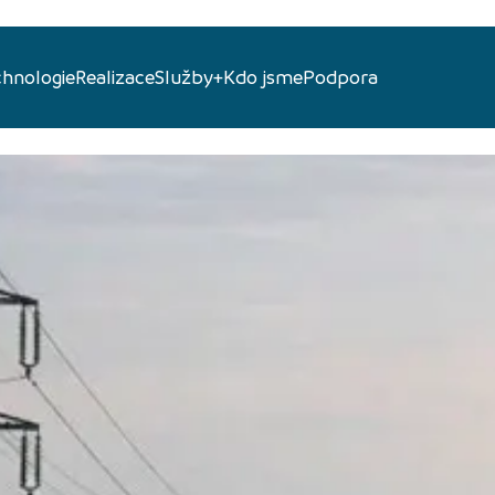
chnologie
Realizace
Služby+
Kdo jsme
Podpora