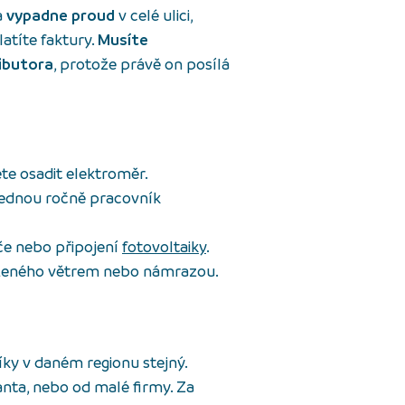
a
vypadne proud
v celé ulici,
atíte faktury.
Musíte
ibutora
, protože právě on posílá
te osadit elektroměr.
jednou ročně pracovník
iče nebo připojení
fotovoltaiky
.
zeného větrem nebo námrazou.
íky v daném regionu stejný.
anta, nebo od malé firmy. Za