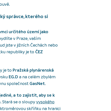
louvě.
ký správce, kterého si
ámci určitého území jako
ydlíte v Praze, vaším
kud jste v jižních Čechách nebo
tku republiky je to
ČEZ
y je to
Pražská plynárenská
ovsku
EG.D
a na celém zbylém
lynu společnost
GasNet
.
ediné, a to zajistit, aby se k
a
. Stará se o sloupy
vysokého
lektroměrovou skříňku na hranici