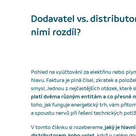
Dodavatel vs. distributor
nimi rozdíl?
Pohled na vyúčtování za elektřinu nebo pl
hlavu. Faktura je plná čísel, zkratek a polož
smysl. Jednou z nejčastějších otázek, které si 
platí dvěma různým entitám a co přesně m
toho, jak funguje energetický trh, vám přito
a spoustu nervů při řešení technických potíž
V tomto článku si rozebereme,
jaký je hlavn
distributorem
,
koho volat
, když v celém d