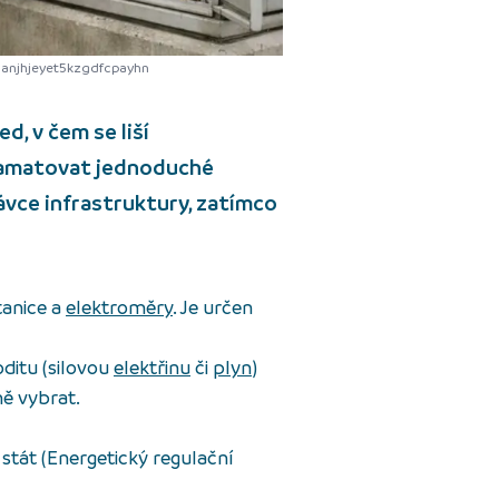
3anjhjeyet5kzgdfcpayhn
d, v čem se liší
zapamatovat jednoduché
ávce infrastruktury
,
zatímco
tanice a
elektroměry
. Je určen
itu (silovou
elektřinu
či
plyn
)
ně vybrat.
e stát (Energetický regulační