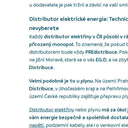
u dodavatele je pak tržní a závisí na vaší sm
Distributor elektrické energie: Technic
nevyberete
Každý
distributor elektřiny v ČR
působí v r
přirozený monopol.
To znamená, že pokud b
distributorem bude vždy
PREdistribuce
. Po
na jižní Moravě, stará se o vás
EG.D
, a ve zby
Distribuce
.
Velmi podobné je to u plynu
. Na území Prah
Distribuce
, v Jihočeském kraji a na Pelhřim
území České republiky zajišťuje přepravu p
Distributor elektřiny
nebo plynu
má za úkol j
vám energie bezpečně a spolehlivě dostal
napětí
, podzemní kabely, ale i o venkovní e