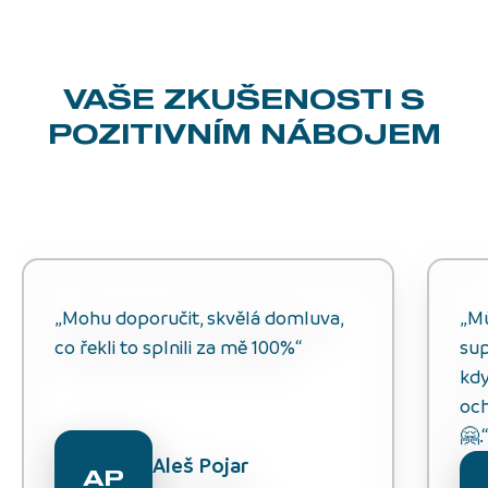
VAŠE ZKUŠENOSTI
S
POZITIVNÍM NÁBOJEM
„Mohu doporučit, skvělá domluva,
„M
co řekli to splnili za mě 100%“
sup
kdy
och
🤗.
Aleš Pojar
AP