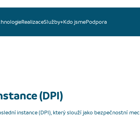
chnologie
Realizace
Služby+
Kdo jsme
Podpora
nstance (DPI)
slední instance (DPI), který slouží jako bezpečnostní me