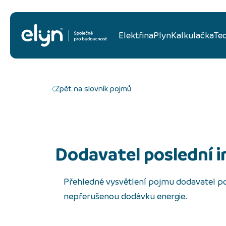
Elektřina
Plyn
Kalkulačka
Te
Zpět na slovník pojmů
Dodavatel poslední i
Přehledné vysvětlení pojmu dodavatel po
nepřerušenou dodávku energie.