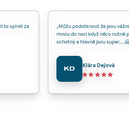
 to splnili za
„Můžu podotknout že jsou vážně s
mnou do noci když něco nutně p
ochotný a hlavně jsou super.....
Klára Dejová
KD