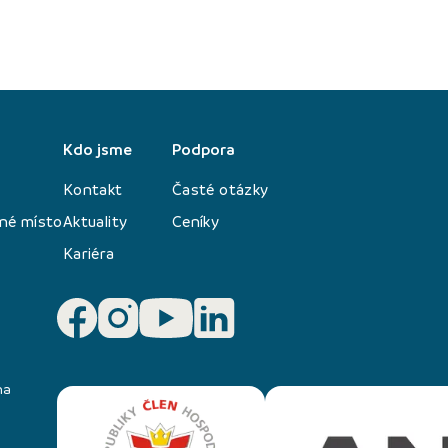
Kdo jsme
Podpora
Kontakt
Časté otázky
né místo
Aktuality
Ceníky
Kariéra
na