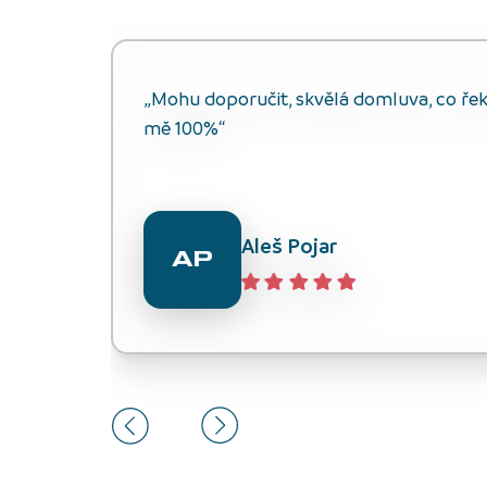
„Mohu doporučit, skvělá domluva, co řekli
mě 100%“
Aleš Pojar
AP