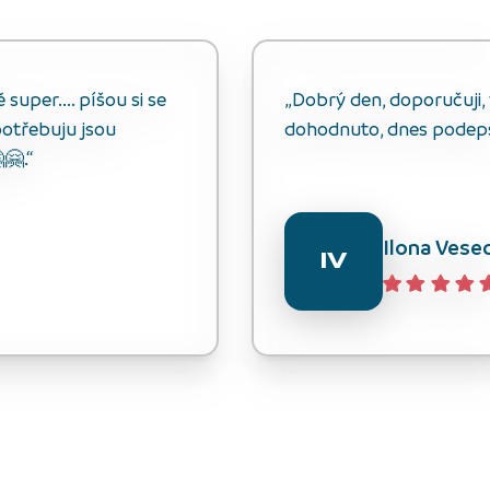
uper.... píšou si se
„Dobrý den, doporučuji, v
otřebuju jsou
dohodnuto, dnes podep
🤗.“
Ilona Vese
IV